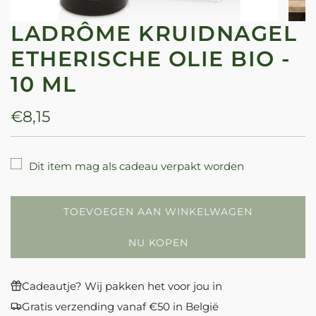
LADRÔME KRUIDNAGEL
ETHERISCHE OLIE BIO -
10 ML
Normale
€8,15
prijs
Dit item mag als cadeau verpakt worden
TOEVOEGEN AAN WINKELWAGEN
L
A
NU KOPEN
D
E
N
Cadeautje? Wij pakken het voor jou in
.
Gratis verzending vanaf €50 in België
.